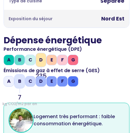
Séparée
Type de cuisine
Nord Est
Exposition du séjour
Dépense énergétique
Performance énergétique (DPE)
A
B
C
D
E
F
G
Émissions de gaz à effet de serre (GES)
235
A
B
C
D
E
F
G
kWh/m2 par an
7
kg CO2/m2 par an
Logement très performant : faible
consommation énergétique.