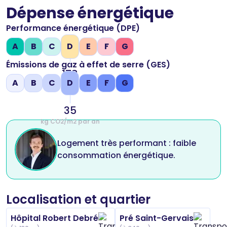
Dépense énergétique
Performance énergétique (DPE)
A
B
C
D
E
F
G
Émissions de gaz à effet de serre (GES)
178
A
B
C
D
E
F
G
kWh/m2 par an
35
kg CO2/m2 par an
Logement très performant : faible
consommation énergétique.
Localisation et quartier
Hôpital Robert Debré
Pré Saint-Gervais