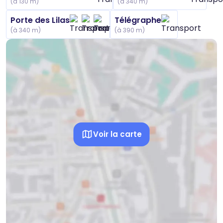
(à 130 m)
(à 340 m)
Porte des Lilas
Télégraphe
(à 340 m)
(à 390 m)
Voir la carte