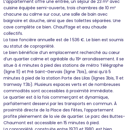
L’appartement offre une entrée, un séjour de 23 m² avec
cuisine équipée semi-ouverte, trois chambres de 10 m²
chacune au calme sur cour, une salle de bain avec
baignoire et douche, ainsi que des toilettes séparées. Une
cave complète ce bien. Chauffage et eau chaude
collectifs.
La taxe foncière annuelle est de 1 536 €. Le bien est soumis
au statut de copropriété.
Le bien bénéficie d’un emplacement recherché au cœur
d’un quartier calme et agréable du 19ᵉ arrondissement. Il se
situe à 4 minutes à pied des stations de métro Télégraphe
(ligne 11) et Pré Saint-Gervais (ligne 7bis), ainsi qu’à 5
minutes à pied de la station Porte des Lilas (lignes 3bis, 11 et
tramway T3b). Plusieurs espaces verts et de nombreuses
commodités sont accessibles à proximité immédiate.
Le quartier est à la fois commerçant et dynamique,
parfaitement desservi par les transports en commun. À
proximité directe de la Place des Fêtes, l’appartement
profite pleinement de la vie de quartier. Le parc des Buttes-
Chaumont est accessible en 15 minutes à pied.
La copropriété, construite entre 1970 et 1980, est bien