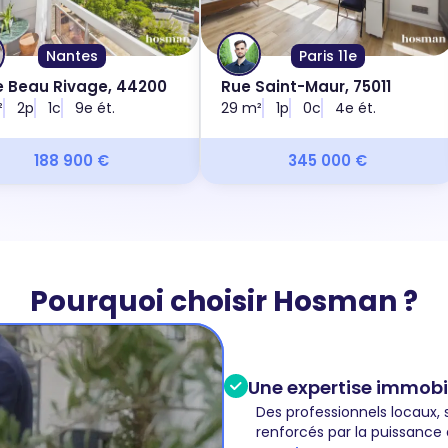
Nantes
Paris 11e
e Beau Rivage, 44200
Rue Saint-Maur, 75011
²
2p
1c
9e ét.
29 m²
1p
0c
4e ét.
188 900 €
345 000 €
Pourquoi choisir Hosman ?
Une expertise immobil
Des professionnels locaux, 
renforcés par la puissance