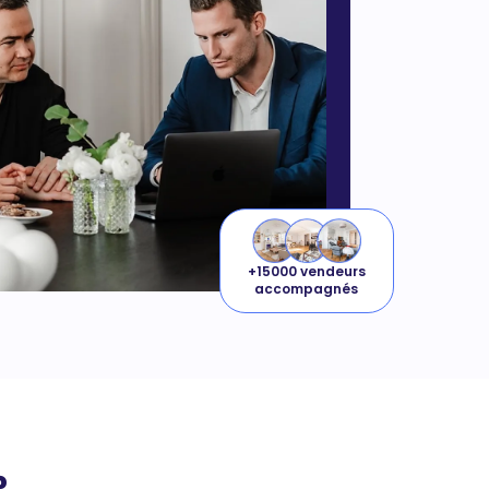
Margaux R.
12/11 à 14h30
+15000 vendeurs
accompagnés
?