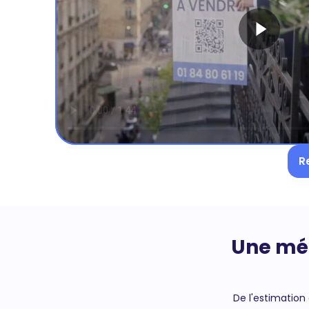
R
Une mét
De l'estimation