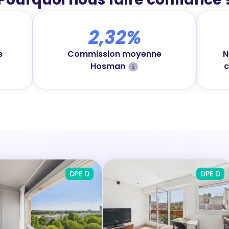
2,32%
Commission moyenne
s
N
Hosman
c
DPE D
DPE D