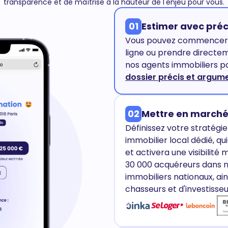
transparence et de maîtrise à la hauteur de l'enjeu pour vous.
01
Estimer avec préc
Vous pouvez commencer p
ligne ou prendre directe
nos agents immobiliers po
dossier précis et argum
02
Mettre en marché
Définissez votre stratégi
immobilier local dédié, q
et activera une visibilité
30 000 acquéreurs dans no
immobiliers nationaux, ai
chasseurs et d'investisseu