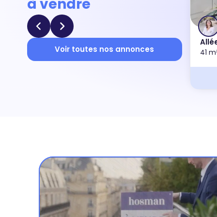
à vendre
Allé
Voir toutes nos annonces
41 m