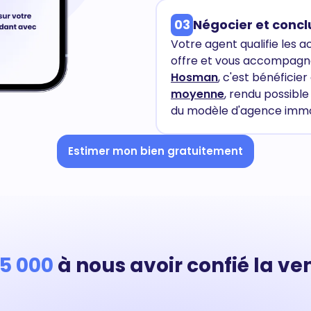
03
Négocier et concl
Votre agent qualifie les a
offre et vous accompagne
Hosman
, c'est bénéficier
moyenne
, rendu possibl
du modèle d'agence immob
Estimer mon bien gratuitement
15 000
à nous avoir confié la ven