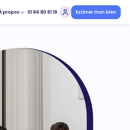
À propos
01 84 80 61 19
Estimer mon bien