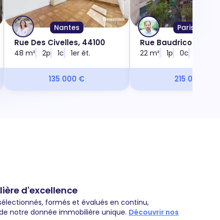
Nantes
Paris 13e
Rue Des Civelles, 44100
Rue Baudricourt, 750
48 m²
2p
1c
1er ét.
22 m²
1p
0c
2e ét.
135 000 €
215 000 €
ière d'excellence
sélectionnés, formés et évalués en continu,
 de notre donnée immobilière unique.
Découvrir nos