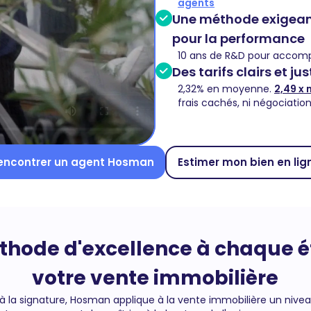
agents
Une méthode exigeant
pour la performance
10 ans de R&D pour accomp
Des tarifs clairs et ju
2,32% en moyenne.
2,49 x 
frais cachés, ni négociatio
encontrer un agent Hosman
Estimer mon bien en lig
hode d'excellence à chaque 
votre vente immobilière
 à la signature, Hosman applique à la vente immobilière un nivea