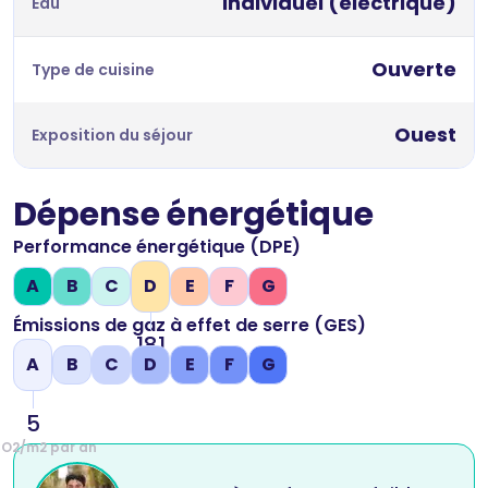
Individuel (électrique)
Eau
Ouverte
Type de cuisine
Ouest
Exposition du séjour
Dépense énergétique
Performance énergétique (DPE)
A
B
C
D
E
F
G
Émissions de gaz à effet de serre (GES)
181
A
B
C
D
E
F
G
kWh/m2 par an
5
CO2/m2 par an