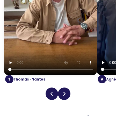
T
Thomas · Nantes
A
Agnès