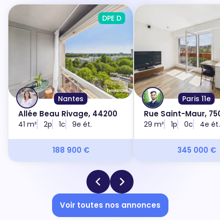
DPE D
Nantes
Paris 11e
Allée Beau Rivage, 44200
Rue Saint-Maur, 750
41 m²
2p
1c
9e ét.
29 m²
1p
0c
4e ét.
188 900 €
345 000 €
Voir toutes nos annonces