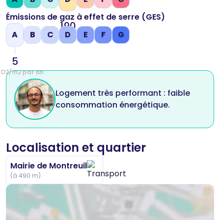
Émissions de gaz à effet de serre (GES)
190
A
B
C
D
E
F
G
kWh/m2 par an
5
CO2/m2 par an
Logement très performant : faible
consommation énergétique.
Localisation et quartier
Mairie de Montreuil
(à 490 m)