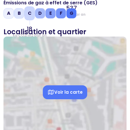
Émissions de gaz à effet de serre (GES)
537
A
B
C
D
E
F
G
kWh/m2 par an
18
Localisation et quartier
kg CO2/m2 par an
Voir la carte