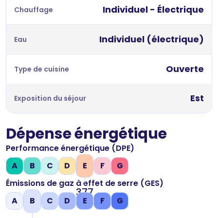
Individuel - Électrique
Chauffage
Individuel (électrique)
Eau
Ouverte
Type de cuisine
Est
Exposition du séjour
Dépense énergétique
Performance énergétique (DPE)
A
B
C
D
E
F
G
Émissions de gaz à effet de serre (GES)
377
A
B
C
D
E
F
G
kWh/m2 par an