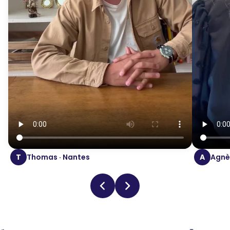
T
Thomas · Nantes
A
Agnès