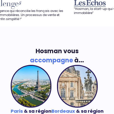
“Hosman, la start-up qui veut révolutio
cilie les français avec les
immobilière”
Un processus de vente et
”
Hosman vous
accompagne
à...
Paris
& sa région
Bordeaux
& sa région