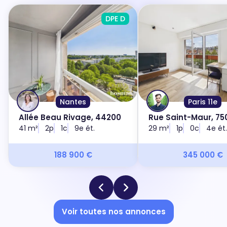
DPE D
Nantes
Paris 11e
Allée Beau Rivage, 44200
Rue Saint-Maur, 750
41 m²
2p
1c
9e ét.
29 m²
1p
0c
4e ét.
188 900 €
345 000 €
Voir toutes nos annonces