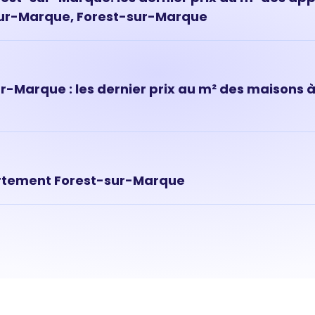
sur-Marque, Forest-sur-Marque
nts à Forest-sur-Marque ont évolué très rapidement ces dernièr
nt situé à Forest-sur-Marque est de 2 423 € au m² en moyenne.
r-Marque : les dernier prix au m² des maisons 
ns le quartier de Forest-sur-Marque sont des biens immobiliers 
 maison est donc souvent plus élevé que celui d'un apparteme
rtement Forest-sur-Marque
t dépend de nombreux critères dont les premiers sont sa locali
a surface ou encore son numéro d'étage. Pour connaître la valeu
ez commencer par une estimation en ligne et compléter si bes
c l'un de nos agents du quartier.
Estimer mon bien