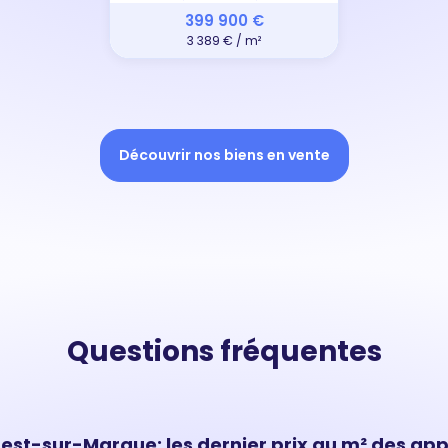
399 900 €
3 389 € / m²
Découvrir nos biens en vente
Questions fréquentes
st-sur-Marque: les dernier prix au m² des a