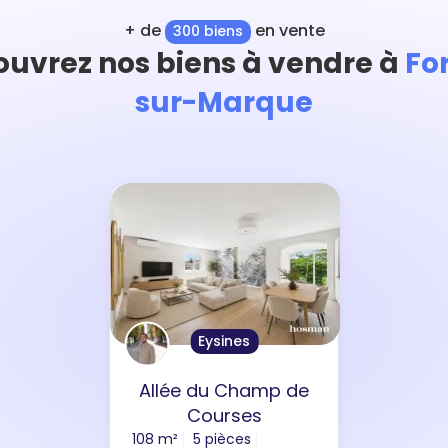
+ de
en vente
300 biens
uvrez nos biens à vendre à
Fo
sur-Marque
Eysines
Allée du Champ de
Courses
108 m²
5 pièces