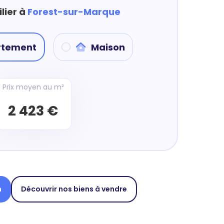
lier à
Forest-sur-Marque
rtement
Maison
Prix moyen au m²
2 423 €
n
Découvrir nos biens à vendre