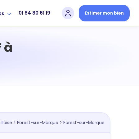
01 84 80 61 19
Estimer mon bien
os
 à
illoise
>
Forest-sur-Marque
> Forest-sur-Marque