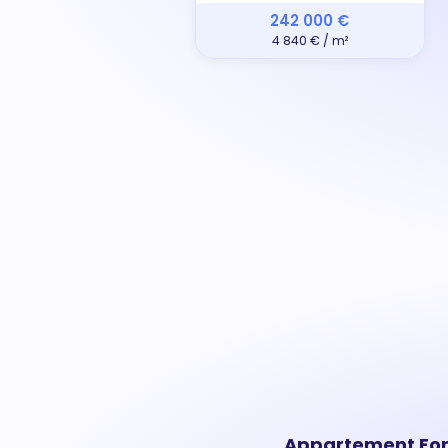
242 000 €
4 840 € / m²
Appartement Fore