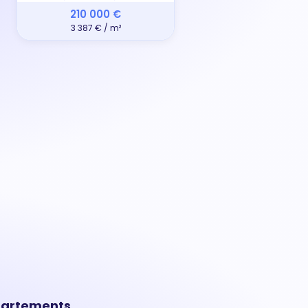
210 000 €
3 387 € / m²
ppartements