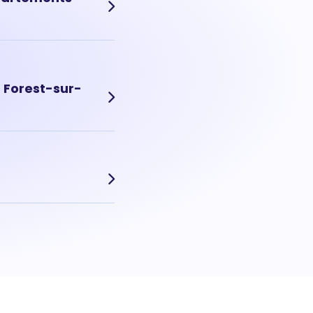
es années. Aujourd'hui,
à Forest-sur-
rares et recherchés, le
nt. Prix moyen m² d'une
sation précise dans le
r précise de votre
oin cette estimation