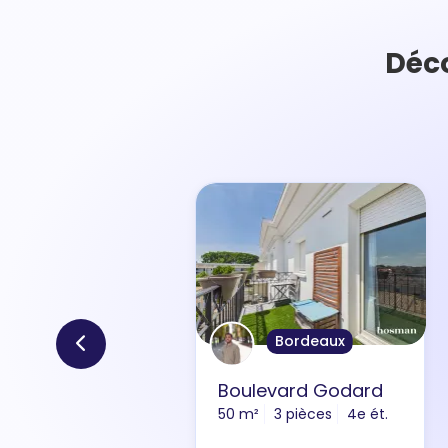
Déco
Bordeaux
Boulevard Godard
50 m²
3 pièces
4e ét.