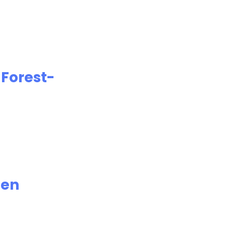
e
Forest-
ien