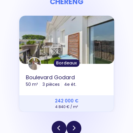
CHERENG
Bordeaux
Boulevard Godard
50 m²
3 pièces
4e ét.
242 000 €
4 840 € / m²